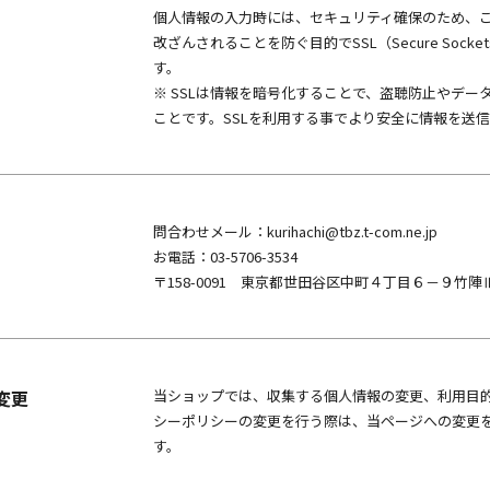
個人情報の入力時には、セキュリティ確保のため、
改ざんされることを防ぐ目的でSSL（Secure Socke
す。
※ SSLは情報を暗号化することで、盗聴防止やデ
ことです。SSLを利用する事でより安全に情報を送
問合わせメール：kurihachi@tbz.t-com.ne.jp
お電話：03-5706-3534
〒158-0091 東京都世田谷区中町４丁目６－９竹陣
変更
当ショップでは、収集する個人情報の変更、利用目
シーポリシーの変更を行う際は、当ページへの変更
す。