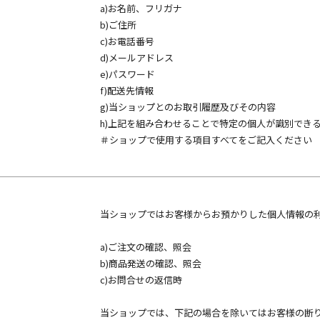
a)お名前、フリガナ
b)ご住所
c)お電話番号
d)メールアドレス
e)パスワード
f)配送先情報
g)当ショップとのお取引履歴及びその内容
h)上記を組み合わせることで特定の個人が識別でき
＃ショップで使用する項目すべてをご記入ください
当ショップではお客様からお預かりした個人情報の
a)ご注文の確認、照会
b)商品発送の確認、照会
c)お問合せの返信時
当ショップでは、下記の場合を除いてはお客様の断